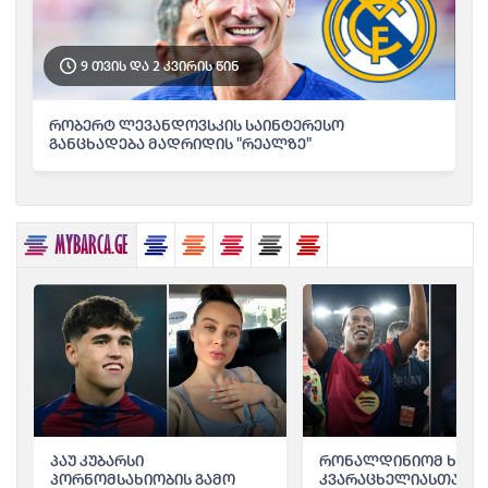
9 თვის და 2 კვირის წინ
რობერტ ლევანდოვსკის საინტერესო
განცხადება მადრიდის "რეალზე"
MYBARCA.GE
პაუ კუბარსი
რონალდინიომ ხვიჩ
პორნომსახიობის გამო
კვარაცხელიასთან